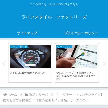
こころのこもったページでおもてなし
ライフスタイル・ファクトリーズ
サイトマップ
プライバシーポリシー
クルマ 乗り物
ワードプレス
逸
アドレス110が納車されました
6つのステップで!!【稼げるブロ
【
ン
グ】をあなたもはじめてみません
ズ 
か?
ホーム
逸品シリーズ
【ダナー・マウンテンライト】
雨でも雪でも快適な 「信頼の定番モノ」逸品シリーズその5