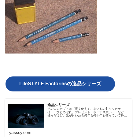
LifeSTYLE Factoriesの逸品シリーズ
逸品シリーズ
そのコンセプトは【長く使えて、よいもの】キッカケ
は・・ひとめぼれ、プレゼント、ボーナス買い・・など
様々だけど、気が付いたら何年も何十年も使っていて身の
回りを満たしていた、手帳にノート、料理道具、ブーツに
メガネにスピーカーやお気に入りの文具たち
yasssy.com