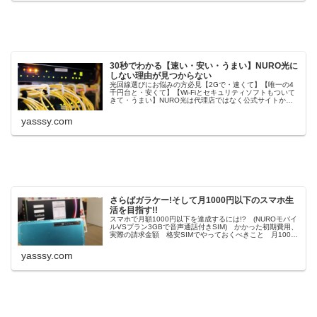
30秒でわかる【速い・安い・うまい】NURO光に
しない理由が見つからない
光回線選びにお悩みの方必見【2Gで・速くて】【唯一の4
千円台と・安くて】【Wi-Fiとセキュリティソフトもついて
きて・うまい】NURO光は代理店ではなく公式サイトから
申し込みがおトク ・nuroのすばらしさを30秒で伝えます
yasssy.com
さらばガラケー!そして月1000円以下のスマホ生
活を目指す!!
スマホで月額1000円以下を達成するには!? (NUROモバイ
ルVSプラン3GBで音声通話付きSIM) かかった初期費用、
実際の請求金額 格安SIMでやっておくべきこと 月1000
円(千円)を切るやり方 一年以上使用しての使用感など
yasssy.com