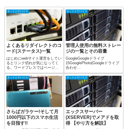
ネットとデバイス
ネットとデバイス
よくあるリダイレクトのコ
管理人使用の無料ストレー
ード(ステータス)一覧
ジの一覧とその容量
はじめにwebサイト運営をしてい
GoogleGoogleドライブ
るとリンク切れが気になってく
15GooglePhoto(Googleドライブ
る。ワードプレスではページ中
合わせ
のリンク切れをチェックしてく
て)15MicrosoftOneDrive5YahooY
れるプラグイン、Broken Link
ahooボックス
ネットとデバイス
ネットとデバイス
Checkerという便利なものかあ
5amazonAmazonPhoto無制限
り、これを使うとサイトのリン
動画は5まで無料会員は5
ク切れを定期的にチェッ
さらばガラケー!そして月
エックスサーバー
1000円以下のスマホ生活
(XSERVER)でメアドを取
を目指す!!
得 【やり方を解説】