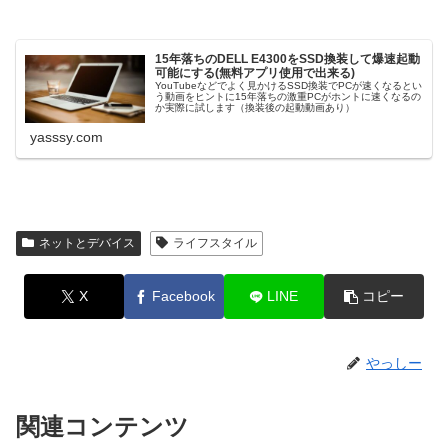
15年落ちのDELL E4300をSSD換装して爆速起動
可能にする(無料アプリ使用で出来る)
YouTubeなどでよく見かけるSSD換装でPCが速くなるとい
う動画をヒントに15年落ちの激重PCがホントに速くなるの
か実際に試します（換装後の起動動画あり）
yasssy.com
ネットとデバイス
ライフスタイル
X
Facebook
LINE
コピー
やっしー
関連コンテンツ