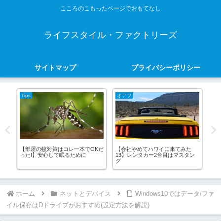
こころのこもったページでおもてなし
ライフスタイル・ファクトリーズ
サイトマップ
プライバシーポリシー
Tips
オアフ
健
ン
【部屋の蚊対策はコレ一本でOKだ
【会社やめてハワイに来てみた
【
ュ
った!】安心して眠るために
13】レンタカー2台目はマスタン
ラッ
グ
ホーム
ネットとデバイス
Windows10ではデータ/ファ
イル保存はDドライブがおすすめ(設定方法を解説)