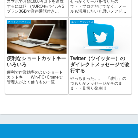
スマホで月額1000円以下を達成
せっかくサーバを借りたの
するには!? (NUROモバイルVS
で・・ブログだけでなく、メー
プラン3GBで音声通話付き
ルも活用したいと思いメアドを
SIM) かかった初期費用、実際
取得していきます。 一軒家を
の請求金額 格安SIMでやってお
買ったのに家にだけ住んで、庭
ネットとデバイス
ネットとデバイス
くべきこと 月1000円(千円)を切
を何も使っていない状況? ちょ
るやり方 一年以上使用しての
っと違う??
使用感など
便利なショートカットキー
Twitter（ツイッター）の
いろいろ
ダイレクトメッセージで改
行する
便利で作業効率のよいショート
カットキー Win-PC+Cromeで
やっちまった。。 「改行」の
管理人がよく使うもの一覧
つもりがメッセージがそのま
ま・・見切り発車!!!