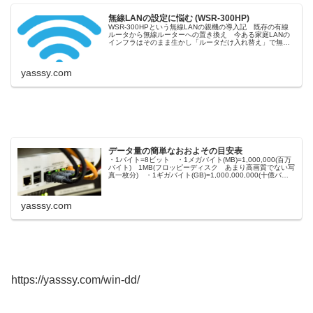
無線LANの設定に悩む (WSR-300HP)
WSR-300HPという無線LANの親機の導入記 既存の有線
ルータから無線ルーターへの置き換え 今ある家庭LANの
インフラはそのまま生かし「ルータだけ入れ替え」で無線
機能を追加したものの勝手にローカルIPの設定が変わって
しまう問題発生
yasssy.com
データ量の簡単なおおよその目安表
・1バイト=8ビット ・1メガバイト(MB)=1,000,000(百万
バイト) 1MB(フロッピーディスク あまり高画質でない写
真一枚分) ・1ギガバイト(GB)=1,000,000,000(十億バイ
ト) 5GB(DVD/格安SIMの月間のデータ量くらい)
yasssy.com
https://yasssy.com/win-dd/