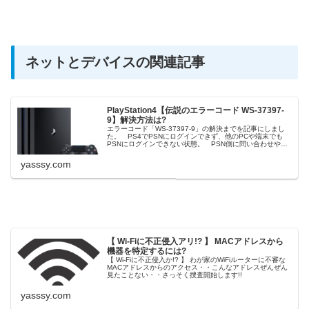
ネットとデバイスの関連記事
PlayStation4【伝説のエラーコード WS-37397-
9】解決方法は?
エラーコード「WS-37397-9」の解決までを記事にしまし
た。 PS4でPSNにログインできず、他のPCや端末でも
PSNにログインできない状態。 PSN側に問い合わせや、
プロバイダへのグローバルIP変更など含めて色々試します
yasssy.com
【 Wi-Fiに不正侵入アリ!? 】 MACアドレスから
機器を特定するには?
【 Wi-Fiに不正侵入か!? 】 わが家のWiFiルーターに不審な
MACアドレスからのアクセス・・こんなアドレスぜんぜん
見たことない・・さっそく捜査開始します!!
yasssy.com