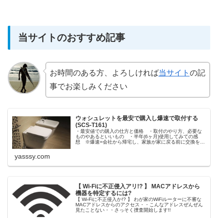
当サイトのおすすめ記事
お時間のある方、よろしければ
当サイト
の記
事でお楽しみください
ウォシュレットを最安で購入し爆速で取付する
(SCS-T161)
・最安値での購入の仕方と価格 ・取付のやり方、必要な
ものやあるといいもの ・半年(6ヶ月)使用してみての感
想 ※爆速=会社から帰宅し、家族が家に戻る前に交換を意
味 前機種の故障に家族から「早くかえてよ」の突き上げ
で急遽交換を余儀なくされる事に
yasssy.com
【 Wi-Fiに不正侵入アリ!? 】 MACアドレスから
機器を特定するには?
【 Wi-Fiに不正侵入か!? 】 わが家のWiFiルーターに不審な
MACアドレスからのアクセス・・こんなアドレスぜんぜん
見たことない・・さっそく捜査開始します!!