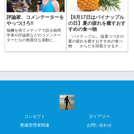
評論家、コメンテーターを
【8月17日はパイナップル
やっつけろ!!
の日】夏の疲れを癒すおす
すめの食べ物
報酬を得てメディアで語る御用
学者や評論家などのコメンテー
「パイナップル」 猛暑つづきの
ターたちの無責任な扇動に
夏の疲れを癒すおすすめの食べ
渇!・・と言いたい所だけど結局
物 からだを回復させるチカ
は自分しだい。いらぬ雑音に惑
ラが熱帯育ちのパイナップルに
わされない判断基準をしっかり
はある!! わたしのとびっきりパ
と持つということ。日々勉強し
イナポー体験もどうぞ
色々な分野に明るくならないと
いけないですね。
コンセプト
ダイアリー
整備管理者関連
お問い合わせ