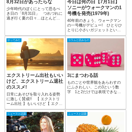
8月32日があったらな
今日は何の日【7月1日】
ソニーがウォークマンの1
少年時代のぼくにとって恐るべ
号機を発売(1979年)
き日の「8月31日」 つれづれに
過ぎ行く夏の日々…ほとんど何
40年前のきょう、ウォークマン
もやっていないまま迎える夏休
の一号機がデビュー! ひとりひ
み最終日 あと一日早く手をつ
とりに小さいガジェットという
けていれば あと一日8月が多か
時代の到来を予感させていたの
ったら 8月32日があったらなな
か!? スマホ全盛の時代ではある
やってみた
コラムと読みもの
どと思ってみても、あとの祭り
けど・・あえてWMを選ぶという
音へのこだわり!!
エクストリーム出社もいい
3にまつわる話
けど、エクストリーム退社
ものごとや世界観をあらわすの
のススメ!
にふさわしい、この3という数
字 1と2だけでは表現できない
日常にあそびを取り入れる姿勢
複雑さ、そして1次元、2次元で
に激しく賛成!! 【 エクストリ
は表せない、3次元の広がりと奥
ーム出社 】もいいけど【 エクス
行き、そして立体感 また、光
トリーム退社 】もやってみまし
や色の三原色、三位一体という
ょう!! 定時ダッシュで海へGO
ニュースと話題
ニュースと話題
と、なにやら奥義がかくされて
しましょう!! 退社しついでにハ
いそうです
ワイまで行ってみる??