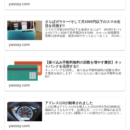
yasssy.com
さらばガラケー!そして月1000円以下のスマホ生
活を目指す!!
スマホで月額1000円以下を達成するには!? (NUROモバイ
ルVSプラン3GBで音声通話付きSIM) かかった初期費用、
実際の請求金額 格安SIMでやっておくべきこと 月1000
円(千円)を切るやり方 一年以上使用しての使用感など
yasssy.com
【振り込み手数料無料の回数を増やす裏技】ネッ
トバンクを活用する!!
ネットバンクを活用し、振り込み手数料無料の回数を増や
す裏技を紹介します! バカにならない振り込み手数料を節
約!!
yasssy.com
アドレス110が納車されました
この記事はアドレス110を購入した(2020年6月8日納車)忘
備録のようなものです。(お暇な方、バイクに興味のある方
はお付き合いください)通勤メインの原付がだいぶ(かなり)
くたびれてきたので、近所のバイク屋さんに何か良いのが
ないか冷やかし半
yasssy.com