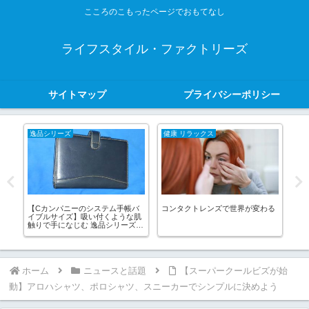
こころのこもったページでおもてなし
ライフスタイル・ファクトリーズ
サイトマップ
プライバシーポリシー
逸品シリーズ
健康 リラックス
健
で砂
【Cカンパニーのシステム手帳バ
コンタクトレンズで世界が変わる
【
見
イブルサイズ】吸い付くような肌
ラッ
触りで手になじむ 逸品シリーズ
その4
ホーム
ニュースと話題
【スーパークールビズが始
動】アロハシャツ、ポロシャツ、スニーカーでシンプルに決めよう