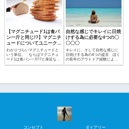
イナポー体験もどうぞ
発表の日。 日本語入力の原点
がここにある!!
【マグニチュード1は食パ
自然な感じでキレイに日焼
ン一斤と同じ!?】マグニチ
けする為に必要な4つの〇
ュードについてユニークに
〇〇〇
わかりやすく
わかりづらいマグニチュードと
キレイに、そして自然な感じに
いう単位。 ならばマグニチュ
日焼けする為の4つの提言 ぼく
ード1は食パン一斤!?と身近な食
の長年のアウトドア経験による
べ物とむりやり結び付けてみる
紫外線の蓄積ノウハウから、無
あらたなアプローチ。 独特の
理をしない、ちょうどいい太陽
切り口で科学をわかりやすく解
とのお付き合いでの健康的な日
説します!!
焼けを提案します
コンセプト
ダイアリー