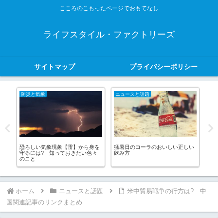
こころのこもったページでおもてなし
ライフスタイル・ファクトリーズ
サイトマップ
プライバシーポリシー
防災と気象
ニュースと話題
や
リ
恐ろしい気象現象【雷】から身を
猛暑日のコーラのおいしい正しい
エ
守るには? 知っておきたい色々
飲み方
エ
のこと
ホーム
ニュースと話題
米中貿易戦争の行方は? 中
国関連記事のリンクまとめ