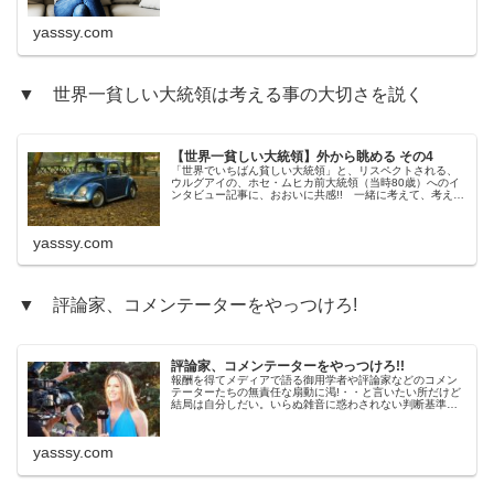
yasssy.com
▼ 世界一貧しい大統領は考える事の大切さを説く
【世界一貧しい大統領】外から眺める その4
「世界でいちばん貧しい大統領」と、リスペクトされる、
ウルグアイの、ホセ・ムヒカ前大統領（当時80歳）へのイ
ンタビュー記事に、おおいに共感!! 一緒に考えて、考えて
みたいと思います。 考えのタネっ!!いい言葉です!!
yasssy.com
▼ 評論家、コメンテーターをやっつけろ!
評論家、コメンテーターをやっつけろ!!
報酬を得てメディアで語る御用学者や評論家などのコメン
テーターたちの無責任な扇動に渇!・・と言いたい所だけど
結局は自分しだい。いらぬ雑音に惑わされない判断基準を
しっかりと持つということ。日々勉強し色々な分野に明る
くならないといけないですね。
yasssy.com