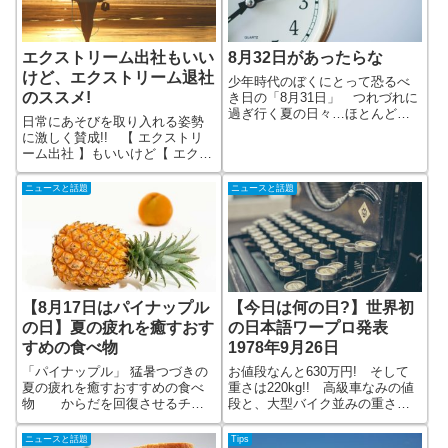
エクストリーム出社もいい
8月32日があったらな
けど、エクストリーム退社
少年時代のぼくにとって恐るべ
のススメ!
き日の「8月31日」 つれづれに
過ぎ行く夏の日々…ほとんど何
日常にあそびを取り入れる姿勢
もやっていないまま迎える夏休
に激しく賛成!! 【 エクストリ
み最終日 あと一日早く手をつ
ーム出社 】もいいけど【 エクス
けていれば あと一日8月が多か
トリーム退社 】もやってみまし
ったら 8月32日があったらなな
ょう!! 定時ダッシュで海へGO
ニュースと話題
ニュースと話題
どと思ってみても、あとの祭り
しましょう!! 退社しついでにハ
ワイまで行ってみる??
【8月17日はパイナップル
【今日は何の日?】世界初
の日】夏の疲れを癒すおす
の日本語ワープロ発表
すめの食べ物
1978年9月26日
「パイナップル」 猛暑つづきの
お値段なんと630万円! そして
夏の疲れを癒すおすすめの食べ
重さは220kg!! 高級車なみの値
物 からだを回復させるチカ
段と、大型バイク並みの重さで
ラが熱帯育ちのパイナップルに
世に躍り出た世界初の日本語ワ
はある!! わたしのとびっきりパ
ードプロセッサ、東芝「JW-10」
ニュースと話題
Tips