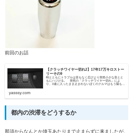
前回のお話
【クラッチワイヤー切れ2】17年17万キロストー
リーその9
時とともにトラブルは音もなく忍びより突然小さな音とと
もにハジける。 突然の「クラッチワイヤー切れ」によ
り、3速に入ったまま止まれないぼくのクルマはもう陽も暮
れて暗く旅先なので直してもらうあても探せない。 かく
なる上は 「 ○○○シフト 」を敢行してみる。
yasssy.com
都内の渋滞をどうするか
那須からなんとか埼玉あたりまで止まらずに来ましたが、