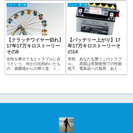
換 その後 お次はタイアツル
てからそろそろ5年で、バッテリ
クルマ 乗り物
クルマ 乗り物
ツルなのは半年も前から分って
ーがダメになってきていると感
いたはずで、早く換えときゃい
じていたところ。ウィンカーの
いものを、面倒がって
みならずホーン迄ほとんど通勤
のみの走
【クラッチワイヤー切れ】
【バッテリー上がり】17
17年17万キロストーリー
年17万キロストーリーそ
その8
の14
女性を乗せてるとトラブルに合
突然、あなたを襲うこのトラブ
うという、何かの法則めいたも
ル。 原因は長期使用での性能
の 遊園地からの帰り道、ミッ
低下、電装品への負荷、あと低
ションを3速から4速にシフ
温にも弱いのは電池の常だけ
ト・・「ブッっ」という感触の
ど・・たとえ新品でも、ライト
後クラッチは手ごたえが無くペ
の点けっぱなしとかをやらかす
ダルはフニャフニャ・・・旅先
と一発でアウト!! これを富士急
の見知らぬ土地で、修理工場も
ハイランドでやらかしたアホな
近くに無く、愕然
やつがいます。