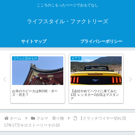
こころのこもったページでおもてなし
ライフスタイル・ファクトリーズ
サイトマップ
プライバシーポリシー
コラムと読みもの
オアフ
ク
うま
お寺のスピーカはBOSE・ボー
【会社やめてハワイに来てみた
アド
見つ
ズ・坊主？
13】レンタカー2台目はマスタン
グ
ホーム
クルマ 乗り物
【クラッチワイヤー切れ3】
17年17万キロストーリーその10