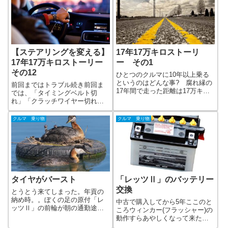
【ステアリングを変える】
17年17万キロストーリ
17年17万キロストーリー
ー その1
その12
ひとつのクルマに10年以上乗る
というのはどんな事? 腐れ縁の
前回まではトラブル続き前回ま
17年間で走った距離は17万キ
では、「タイミングベルト切
ロ。 東へ西へ、南へ北へ、海
れ」「クラッチワイヤー切れ」
も越えちゃう!? トラブル時は決
と、トラブル系が続きましたの
まってナビシートに女性が乗っ
で、クルマとの情緒的な部分の
クルマ 乗り物
クルマ 乗り物
ている時なのはナゼ???
暇ネタ。(この17年17万キロもか
なりの暇ネタではあります
が・・)前回話ステアリングを変
える、気分も変
タイヤがバースト
「レッツⅡ」のバッテリー
交換
とうとう来てしまった。年貢の
納め時。。ぼくの足の原付「レ
中古で購入してから5年ここのと
ッツⅡ」の前輪が朝の通勤途中
ころウィンカー(フラッシャー)の
にバースト。トホホ関連記事
動作すらあやしくなって来た、
「レッツⅡ」のバッテリー交
ぼくの原チャリ。中古で購入し