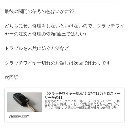
最後の関門の信号の色はいかに??
どちらにせよ修理をしないといけないので、クラッチワイ
ヤーの注文と修理の依頼(油圧ではない)
トラブルを未然に防ぐ方法など
クラッチワイヤー切れのお話しは次回で終わりです
次回話
【クラッチワイヤー切れ4】17年17万キロストー
リーその11
旅先でのクラッチワイヤー切れ。ノークラッチシフト、料
金所はセルで押し出すという昔教習所でならったアレの応
用で切り抜け。大詰めの一般道は運が味方し信号青で無事
に帰宅。反省点=MT車はクラッチが重い、違和感などの異
常を感じたら早めの整備が無難。
yasssy.com