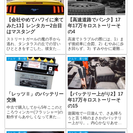
【会社やめてハワイに来て
【高速道路でパンク】17
みた13】レンタカー2台目
年17万キロストーリーそ
はマスタング
の4
ストリートガールの魔の手から
高速でトラブルの際には、1）ま
逃れ、タンタラスの丘での甘い
ず後続車に合図、2）むやみに歩
ひとときをすごした。彼女たち
き回らず、3）すみやかに避難し
は先に日本に帰ってしまったけ
通報しましょう。 ダメな例は
ど思い出を残してくれた。レン
記事上にて・・夜の東名下り
クルマ 乗り物
クルマ 乗り物
タカーのトーラスワゴンを返却
線、川崎ICあたりから何か挙動
し、つぎは「マスタング」 オ
がモゾモゾ・・スピードが乗ら
ープンで電動でトップが開くキ
ず、もしや・・パンクしてまし
モチいいクルマ
た。しかも右側。。左側ならま
だ少しはよかったのに
「レッツⅡ」のバッテリー
【バッテリー上がり2】17
交換
年17万キロストーリーそ
の15
中古で購入してから5年ここのと
ころウィンカー(フラッシャー)の
遊園地で一日遊んで、さあ帰ろ
動作すらあやしくなって来た、
うと言う時のまさかのバッテリ
ぼくの原チャリ。中古で購入し
ー上がり。。内心かなりあせっ
てからそろそろ5年で、バッテリ
たけれど、彼女の手前、表面上
ーがダメになってきていると感
は冷静に・・手際よく、ブース
クルマ 乗り物
クルマ 乗り物