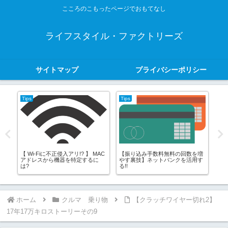
こころのこもったページでおもてなし
ライフスタイル・ファクトリーズ
サイトマップ
プライバシーポリシー
Tips
Tips
オ
で砂
【 Wi-Fiに不正侵入アリ!? 】 MAC
【振り込み手数料無料の回数を増
ト
見
アドレスから機器を特定するに
やす裏技】ネットバンクを活用す
は?
る!!
ホーム
クルマ 乗り物
【クラッチワイヤー切れ2】
17年17万キロストーリーその9