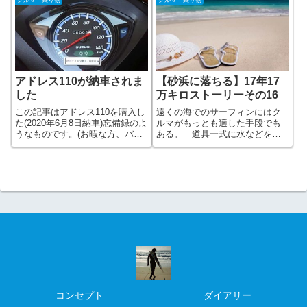
じていたところ。ウィンカーの
ターケーブルを取り出して、助
みならずホーン迄ほとんど通勤
手席の彼女に「ちょっと待って
のみの走
て」と、さもすぐ直るかのよう
なそぶりで声をかける。
アドレス110が納車されま
【砂浜に落ちる】17年17
した
万キロストーリーその16
この記事はアドレス110を購入し
遠くの海でのサーフィンにはク
た(2020年6月8日納車)忘備録のよ
ルマがもっとも適した手段でも
うなものです。(お暇な方、バイ
ある。 道具一式に水などを積
クに興味のある方はお付き合い
み込みどこへなりと出かけてい
ください)通勤メインの原付がだ
った。 この美しいビーチでぼ
いぶ(かなり)くたびれてきたの
くを待つ間に彼女はお気に入り
で、近所のバイク屋さんに何か
の文庫本やらCDを持ってきて、
良いのがないか冷やかし半
快適にすごすはずだったのだけ
れど・・・
コンセプト
ダイアリー