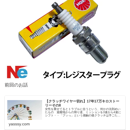
前回のお話
【クラッチワイヤー切れ】17年17万キロストー
リーその8
女性を乗せてるとトラブルに合うという、何かの法則めい
たもの 遊園地からの帰り道、ミッションを3速から4速に
シフト・・「ブッっ」という感触の後クラッチは手ごたえ
が無くペダルはフニャフニャ・・・旅先の見知らぬ土地
で、修理工場も近くに無く、愕然
yasssy.com