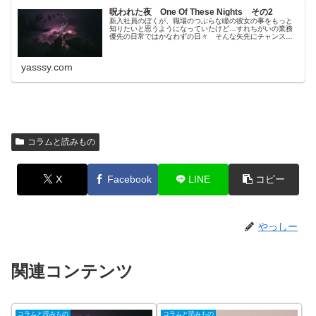
呪われた夜 One Of These Nights その2
新入社員のぼくが、職場のつぶらな瞳の彼女の事をもっと
知りたいと思うようになっていたけど…すれちがいの業務
優先の日常ではかなわずの日々 そんな矢先にチャンス到
来!! 先輩女子たちと会食に行くことになり、何か彼女の事
をきけるかも??と淡い期待
yasssy.com
コラムと読みもの
X
Facebook
LINE
コピー
やっしー
関連コンテンツ
コラムと読みもの
コラムと読みもの