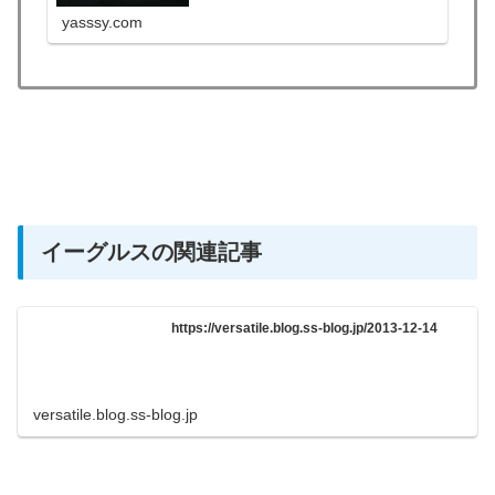
の日々 そんな矢先にチャンス到来!! 先輩女子
たちと会食に行くことになり、何か彼女の事を
yasssy.com
きけるかも??と淡い期待
イーグルスの関連記事
https://versatile.blog.ss-blog.jp/2013-12-14
versatile.blog.ss-blog.jp