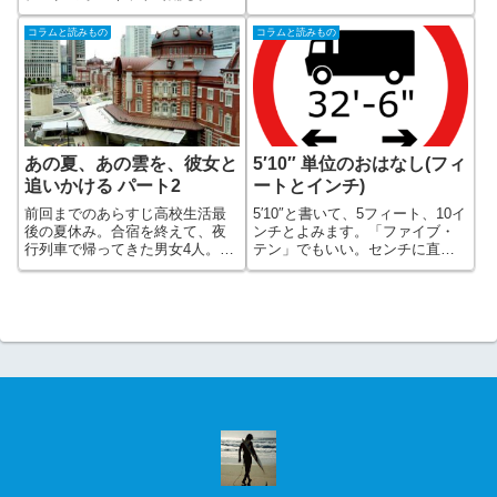
ベッド 」まだまだ値段はお高い
離れ離れになっていた家族の再
ものだったけど、このテクノロ
開のとき。 人ごみの中から、
コラムと読みもの
コラムと読みもの
ジーも例外にもれず、コストダ
ぼくの知らないいかつい感じで
ウン
近寄りがたい雰囲気のガイジン
が近寄ってきた・・・
あの夏、あの雲を、彼女と
5′10″ 単位のおはなし(フィ
追いかける パート2
ートとインチ)
前回までのあらすじ高校生活最
5′10″と書いて、5フィート、10イ
後の夏休み。合宿を終えて、夜
ンチとよみます。「ファイブ・
行列車で帰ってきた男女4人。東
テン」でもいい。センチに直す
京駅に到着列車はいつのまにか
と、178センチくらい。こんな長
早朝の東京駅に到着していた。
さはショートボードか、人の身
直立のボックスシートではとて
長とかでしょうか。「最初か
も寝れたものではないけれど、
ら、センチで書けよって、ここ
それでも疲れのせいか、いつの
は日本だぞ」って言われそうな
まにか眠りに落
気が