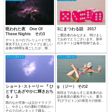
呪われた夜 One Of
3にまつわる話 2017
These Nights その3
ご愛読者のみなさま、明けまし
ておめでとうございます。新年
デートカーのプレリュードで先
のスタートは毎年恒例である、1
輩女子3人とのドライブと楽しい
月3日の、「3にまつわる話」
会食の時間を過ごしたが、帰り
2017バージョンをお届けという
道のぼくの選曲は滑ってしまっ
事で、本年もどうぞよろしくお
た…そして女子トークが始まり
コラムと読みもの
コラムと読みもの
願いいたします。1次元や2次元
「そういえばさぁ、あの子〇〇
では表現できない、多様な 3次
〇」と落ちる時は早いもの…憧
元の奥
れの彼女の話題が出て、その内
容たるや…
ショート･ストーリー 『 ひ
g （ジー） その2
とすじあざやかに輝きおち
前回までのあらすじ近未来のお
る 』 3
話未発見の素粒子だった、重力
子(グラビトン)の発見その技術を
雨のなか空港へは父がドライブ
応用した商品名「パーフェクト
し、やさしいGの運転で雨粒がハ
・ スリーパー」で俗称は「 宇宙
チロクのボンネットで踊る。