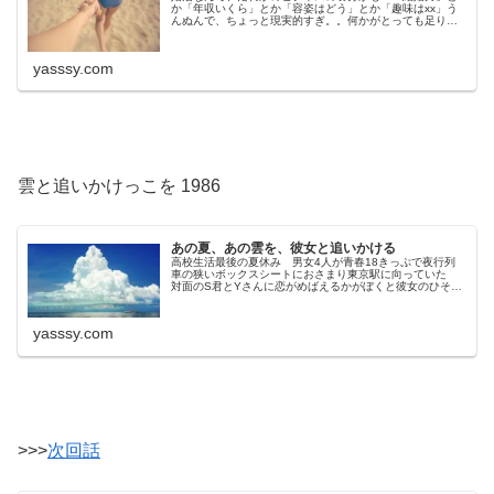
か「年収いくら」とか「容姿はどう」とか「趣味はxx」う
んぬんで、ちょっと現実的すぎ。。何かがとっても足りな
い気がするそれはもしかすると、ロマンスなのかも
yasssy.com
雲と追いかけっこを 1986
あの夏、あの雲を、彼女と追いかける
高校生活最後の夏休み 男女4人が青春18きっぷで夜行列
車の狭いボックスシートにおさまり東京駅に向っていた
対面のS君とYさんに恋がめばえるかがぼくと彼女のひそか
な楽しみでその様子を狸寝入りしつつ盗み見していた共犯
二人はやがて睡魔に襲われて…
yasssy.com
>>>
次回話