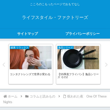
こころのこもったページでおもてなし
ライフスタイル・ファクトリーズ
サイトマップ
プライバシーポリシー
健康 リラックス
逸品シリーズ
Tip
で砂
コンタクトレンズで世界が変わる
【SS厚底フライパン】逸品シリー
【
見
ズ その2
や
る!!
ホーム
コラムと読みもの
呪われた夜 One Of These
Nights