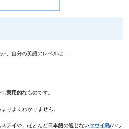
たが、自分の英語のレベルは…
でも
実用的なもの
です。
あまりよくわかりません。
ムステイ
や、ほとんど
日本語の通じない
マウイ島
(ハワ