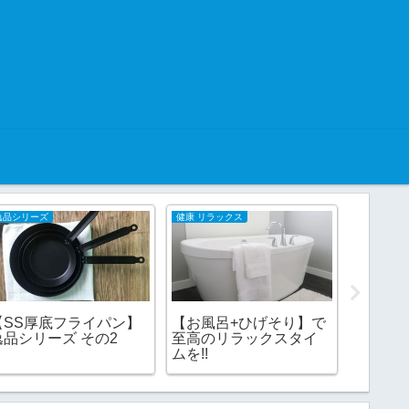
逸品シリーズ
健康 リラックス
Amazon
【SS厚底フライパン】
【お風呂+ひげそり】で
YouTu
逸品シリーズ その2
至高のリラックスタイ
ソシエ
ムを!!
加URL
イト審