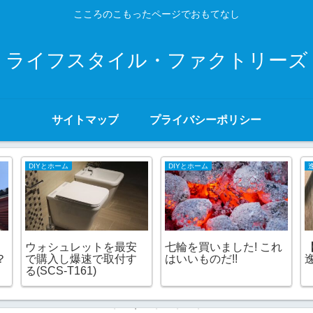
こころのこもったページでおもてなし
ライフスタイル・ファクトリーズ
サイトマップ
プライバシーポリシー
DIYとホーム
DIYとホーム
ウォシュレットを最安
七輪を買いました! これ
？
で購入し爆速で取付す
はいいものだ!!
る(SCS-T161)