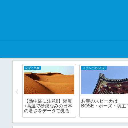
防災と気象
コラムと読みもの
ブカメ
【熱中症に注意!!】湿度
お寺のスピーカは
】非常
+高温で砂漠なみの日本
BOSE・ボーズ・坊主
る
の暑さをデータで見る