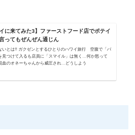
イに来てみた3】ファーストフード店でポテイ
言ってもぜんぜん通じん
いとは!! ガクゼンとするひとりのハワイ旅行 空腹で「バ
を見つけて入るも店員に「スマイル」は無く…何か怒って
混血のオネーちゃんから威圧され…どうしよう
た