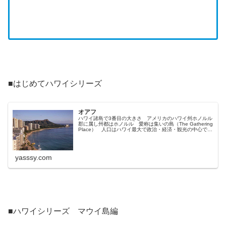
■はじめてハワイシリーズ
オアフ
ハワイ諸島で3番目の大きさ アメリカのハワイ州ホノルル
郡に属し州都はホノルル 愛称は集いの島（The Gathering
Place） 人口はハワイ最大で政治・経済・観光の中心であ
りホノルルに主要施設が集中 ワイキキは世界有数のリゾ
ートである
yasssy.com
■ハワイシリーズ マウイ島編