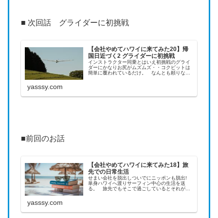
■ 次回話 グライダーに初挑戦
【会社やめてハワイに来てみた20】帰
国日近づく2 グライダーに初挑戦
インストラクター同乗とはいえ初挑戦のグライ
ダーにかなりお尻がムズムズ・・コクピットは
簡単に覆われているだけ。 なんとも頼りな
く、慣れれば最高に開放的かもだけれど、つい
この前初めて飛行機に乗ったばかりというの
yasssy.com
に、もの好きな自分の性格を悔やんだ。
■前回のお話
【会社やめてハワイに来てみた18】旅
先での日常生活
せまい会社を脱出しついでにニッポンも脱出!
単身ハワイへ渡りサーフィン中心の生活を送
る。 旅先でもそこで過ごしているとそれが日
常となっていきます。 ツアー旅行では絶対で
きない、気ままなパラダイスでの日常の過ごし
yasssy.com
方。