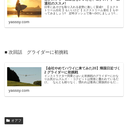
退社のススメ!
日常にあそびを取り入れる姿勢に激しく賛成!! 【 エクス
トリーム出社 】もいいけど【 エクストリーム退社 】もや
ってみましょう!! 定時ダッシュで海へGOしましょう!!
退社しついでにハワイまで行ってみる??
yasssy.com
■ 次回話 グライダーに初挑戦
【会社やめてハワイに来てみた20】帰国日近づく
2 グライダーに初挑戦
インストラクター同乗とはいえ初挑戦のグライダーにかな
りお尻がムズムズ・・コクピットは簡単に覆われているだ
け。 なんとも頼りなく、慣れれば最高に開放的かもだけ
れど、ついこの前初めて飛行機に乗ったばかりというの
に、もの好きな自分の性格を悔やんだ。
yasssy.com
オアフ