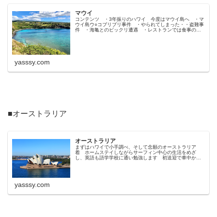
マウイ
コンテンツ ・3年振りのハワイ 今度はマウイ島へ ・マ
ウイ島ウ○コブリブリ事件 ・やられてしまった・・盗難事
件 ・海亀とのビックリ遭遇 ・レストランでは食事の頼
みすぎには注意・・しよう 他
yasssy.com
■オーストラリア
オーストラリア
まずはハワイで小手調べ、そして念願のオーストラリア
着 ホームステイしながらサーフィン中心の生活をめざ
し、英語も語学学校に通い勉強します 初送迎で車中から
とてもいい波見えてきたけど…なんか凄く大きくてヤバく
ない??
yasssy.com