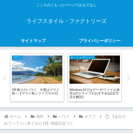
こころのこもったページでおもてなし
ライフスタイル・ファクトリーズ
サイトマップ
プライバシーポリシー
マウイ
ネットとデバイス
Tip
ま
3年振りのハワイ、今度はマウイ
Windows10ではデータ/ファイル保
【
島へ【マウイ島シリーズその1】
存はDドライブがおすすめ(設定方
や
法を解説)
る!!
ホーム
海外
ハワイ
オアフ
【会社や
めてハワイに来てみた19】帰国日近づく