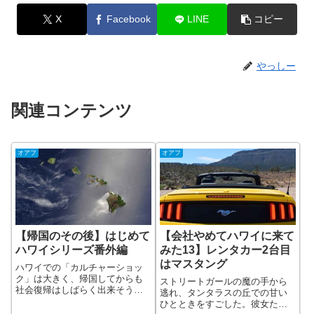
X
Facebook
LINE
コピー
やっしー
関連コンテンツ
オアフ
オアフ
【帰国のその後】はじめて
【会社やめてハワイに来て
ハワイシリーズ番外編
みた13】レンタカー2台目
はマスタング
ハワイでの「カルチャーショッ
ク」は大きく、帰国してからも
ストリートガールの魔の手から
社会復帰はしばらく出来そうも
逃れ、タンタラスの丘での甘い
ない ていうか会社やめちゃっ
ひとときをすごした。彼女たち
たし…日本人との仕事や人生に