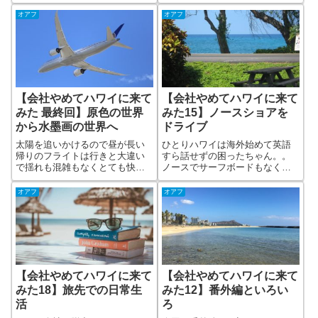
は先に日本に帰ってしまったけ
対する考え方の違い 海と島と
ど思い出を残してくれた。レン
オアフ
オアフ
サーフィンの日常 英語能力の
タカーのトーラスワゴンを返却
皆無さ などいろいろなのです
し、つぎは「マスタング」 オ
ープンで電動でトップが開くキ
モチいいクルマ
【会社やめてハワイに来て
【会社やめてハワイに来て
みた 最終回】原色の世界
みた15】ノースショアを
から水墨画の世界へ
ドライブ
太陽を追いかけるので昼が長い
ひとりハワイは海外始めて英語
帰りのフライトは行きと大違い
すら話せずの困ったちゃん。。
で揺れも混雑もなくとても快
ノースでサーフボードもなくシ
適。 指定座席ではない窓際の
ュノーケリングもダメなのでマ
席に陣取り、どこまでも続く海
スタングでノースを流す・・タ
オアフ
オアフ
原と雲のつらなりを眺めてい
ウンにはないゆったりズムはい
た。 機内アナウンスが流れ、
いもの・・流すだけではつまら
靄に包まれた成田空港が近づい
ないから通りから分け入ってみ
てくる・・
るとそこには・・
【会社やめてハワイに来て
【会社やめてハワイに来て
みた18】旅先での日常生
みた12】番外編といろい
活
ろ