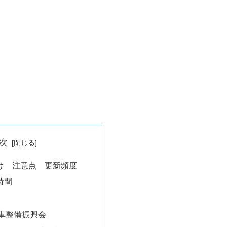
次
け 注意点 更新頻度
時間
車整備振興会