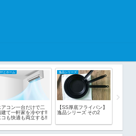
DIYとホーム
逸品シリーズ
ニュースと
エアコン一台だけで二
【SS厚底フライパン】
猛暑日
階建て一軒家を冷やす‼︎
逸品シリーズ その2
しい正
エコも快適も両立する‼︎