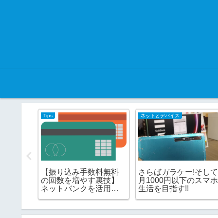
Tips
ネットとデバイス
イ、今度
【振り込み手数料無料
さらばガラケー!そし
マウイ
の回数を増やす裏技】
月1000円以下のスマ
1】
ネットバンクを活用す
生活を目指す!!
る!!