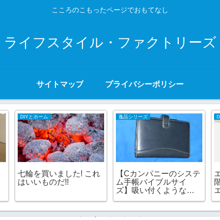
こころのこもったページでおもてなし
ライフスタイル・ファクトリーズ
サイトマップ
プライバシーポリシー
DIYとホーム
逸品シリーズ
て
七輪を買いました! これ
【Cカンパニーのシステ
ホ
はいいものだ!!
ム手帳バイブルサイ
ズ】吸い付くような肌
触りで手になじむ 逸品
シリーズ その4