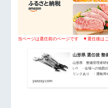
当ページは選任前のページです ▼選任後は
山形県 選任後 
山形県 整備管理者研
い!! ・会場への地図(
リンクあり ・運輸局
す】
yasssy.com