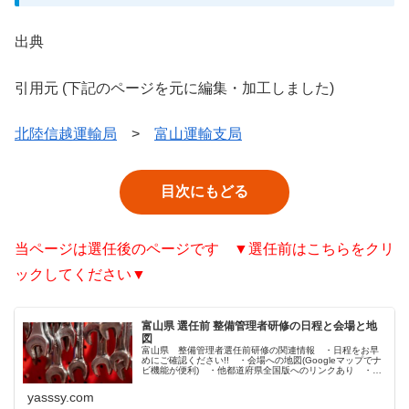
出典
引用元 (下記のページを元に編集・加工しました)
北陸信越運輸局
>
富山運輸支局
目次にもどる
当ページは選任後のページです ▼選任前はこちらをクリ
ックしてください▼
富山県 選任前 整備管理者研修の日程と会場と地
図
富山県 整備管理者選任前研修の関連情報 ・日程をお早
めにご確認ください!! ・会場への地図(Googleマップでナ
ビ機能が便利) ・他都道府県全国版へのリンクあり ・運
輸局や関連協会への参照リンク充実
yasssy.com