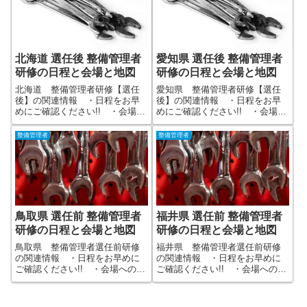
任後の定期講習です】
北海道 選任後 整備管理者
愛知県 選任後 整備管理者
研修の日程と会場と地図
研修の日程と会場と地図
北海道 整備管理者研修【選任
愛知県 整備管理者研修【選任
後】の関連情報 ・日程をお早
後】の関連情報 ・日程をお早
めにご確認ください!! ・会場へ
めにご確認ください!! ・会場へ
の地図(Googleマップでナビ機能
の地図(Googleマップでナビ機能
が便利) ・他都道府県全国版へ
が便利) ・他都道府県全国版へ
整備管理者
整備管理者
のリンクあり ・運輸局や関連
のリンクあり ・運輸局や関連
協会への参照リンク充実 【選
協会への参照リンク充実 【選
任後の定期講習です】
任後の定期講習です】
鳥取県 選任前 整備管理者
福井県 選任前 整備管理者
研修の日程と会場と地図
研修の日程と会場と地図
鳥取県 整備管理者選任前研修
福井県 整備管理者選任前研修
の関連情報 ・日程をお早めに
の関連情報 ・日程をお早めに
ご確認ください!! ・会場への地
ご確認ください!! ・会場への地
図(Googleマップでナビ機能が便
図(Googleマップでナビ機能が便
利) ・他都道府県全国版へのリ
利) ・他都道府県全国版へのリ
ンクあり ・運輸局や関連協会
ンクあり ・運輸局や関連協会