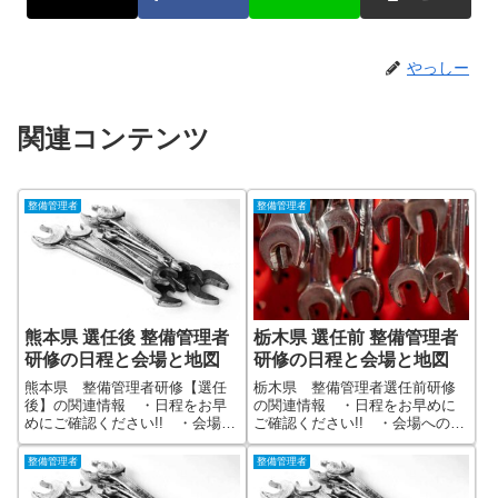
やっしー
関連コンテンツ
整備管理者
整備管理者
熊本県 選任後 整備管理者
栃木県 選任前 整備管理者
研修の日程と会場と地図
研修の日程と会場と地図
熊本県 整備管理者研修【選任
栃木県 整備管理者選任前研修
後】の関連情報 ・日程をお早
の関連情報 ・日程をお早めに
めにご確認ください!! ・会場へ
ご確認ください!! ・会場への地
の地図(Googleマップでナビ機能
図(Googleマップでナビ機能が便
が便利) ・他都道府県全国版へ
利) ・他都道府県全国版へのリ
整備管理者
整備管理者
のリンクあり ・運輸局や関連
ンクあり ・運輸局や関連協会
協会への参照リンク充実 【選
への参照リンク充実