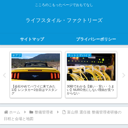
こころのこもったページでおもてなし
ライフスタイル・ファクトリーズ
サイトマップ
プライバシーポリシー
オアフ
ネットとデバイス
防
AC
【会社やめてハワイに来てみた
30秒でわかる【速い・安い・うま
【
13】レンタカー2台目はマスタン
い】NURO光にしない理由が見つ
と
グ
からない
ホーム
整備管理者
富山県 選任後 整備管理者研修の
日程と会場と地図