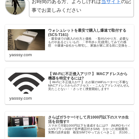
お時間のある方、よろしければ
当サイト
の記
事でお楽しみください
ウォシュレットを最安で購入し爆速で取付する
(SCS-T161)
・最安値での購入の仕方と価格 ・取付のやり方、必要な
ものやあるといいもの ・半年(6ヶ月)使用してみての感
想 ※爆速=会社から帰宅し、家族が家に戻る前に交換を意
味 前機種の故障に家族から「早くかえてよ」の突き上げ
で急遽交換を余儀なくされる事に
yasssy.com
【 Wi-Fiに不正侵入アリ!? 】 MACアドレスから
機器を特定するには?
【 Wi-Fiに不正侵入か!? 】 わが家のWiFiルーターに不審な
MACアドレスからのアクセス・・こんなアドレスぜんぜん
見たことない・・さっそく捜査開始します!!
yasssy.com
さらばガラケー!そして月1000円以下のスマホ生
活を目指す!!
スマホで月額1000円以下を達成するには!? (NUROモバイ
ルVSプラン3GBで音声通話付きSIM) かかった初期費用、
実際の請求金額 格安SIMでやっておくべきこと 月1000
円(千円)を切るやり方 一年以上使用しての使用感など