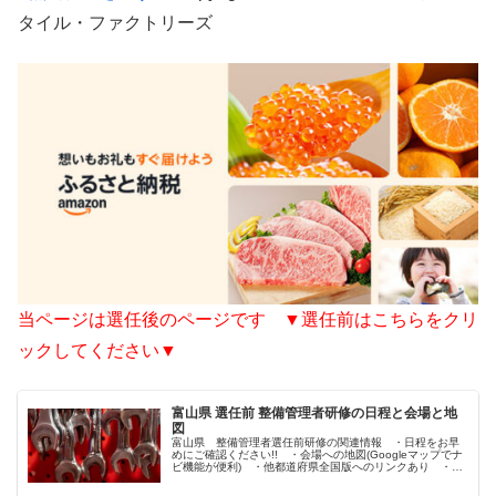
タイル・ファクトリーズ
当ページは選任後のページです ▼選任前はこちらをクリ
ックしてください▼
富山県 選任前 整備管理者研修の日程と会場と地
図
富山県 整備管理者選任前研修の関連情報 ・日程をお早
めにご確認ください!! ・会場への地図(Googleマップでナ
ビ機能が便利) ・他都道府県全国版へのリンクあり ・運
輸局や関連協会への参照リンク充実