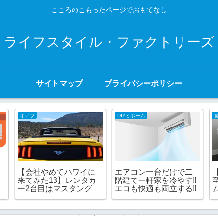
こころのこもったページでおもてなし
ライフスタイル・ファクトリーズ
サイトマップ
プライバシーポリシー
オアフ
DIYとホーム
【会社やめてハワイに
エアコン一台だけで二
来てみた13】レンタカ
階建て一軒家を冷やす‼︎
ー2台目はマスタング
エコも快適も両立する‼︎
ム