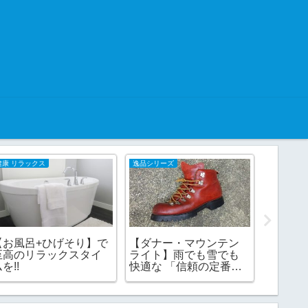
健康 リラックス
逸品シリーズ
Tips
【お風呂+ひげそり】で
【ダナー・マウンテン
自然な
至高のリラックスタイ
ライト】雨でも雪でも
日焼け
を!!
快適な 「信頼の定番モ
つの〇
ノ」逸品シリーズその5