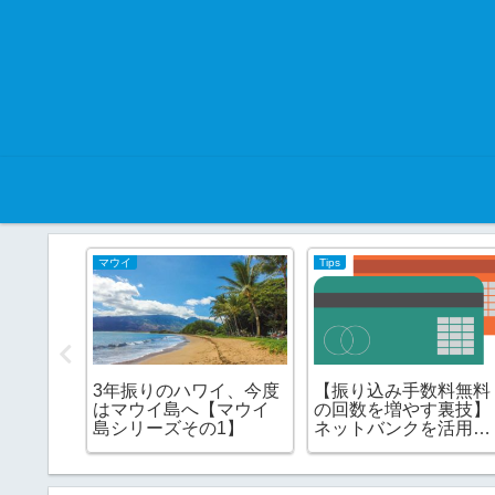
マウイ
Tips
象
3年振りのハワイ、今度
【振り込み手数料無料
守るに
はマウイ島へ【マウイ
の回数を増やす裏技】
きたい
島シリーズその1】
ネットバンクを活用す
る!!