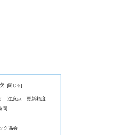
次
け 注意点 更新頻度
時間
ック協会