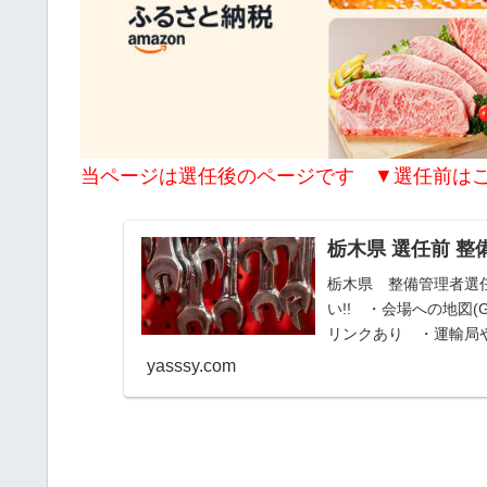
当ページは選任後のページです ▼選任前は
栃木県 選任前 
栃木県 整備管理者選
い!! ・会場への地図(
リンクあり ・運輸局
yasssy.com